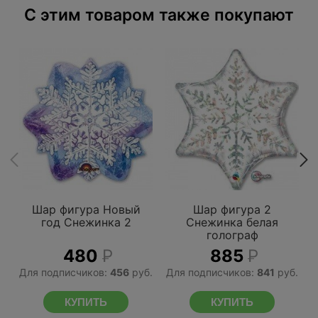
C этим товаром также покупают
Шар фигура Новый
Шар фигура 2
год Снежинка 2
Снежинка белая
голограф
480
Р
885
Р
Для подписчиков:
456
руб.
Для подписчиков:
841
руб.
Д