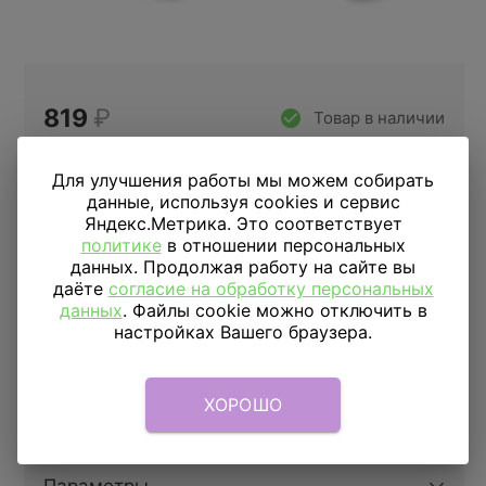
819
₽
Товар в наличии
Цена за 1 шарик
Для улучшения работы мы можем собирать
данные, используя cookies и сервис
Купить в 1 клик
Яндекс.Метрика. Это соответствует
политике
в отношении персональных
данных. Продолжая работу на сайте вы
даёте
согласие на обработку персональных
ДОСТАВКА
ПО МОСКВЕ
данных
. Файлы cookie можно отключить в
настройках Вашего браузера.
Доставка в пределах МКАД
590 руб.
от 1 часа
Доставка за МКАД
690 руб.+ 50 руб/км.
от 1 часа
ХОРОШО
Скидка подписчикам
5%