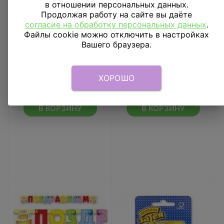
в отношении персональных данных.
Продолжая работу на сайте вы даёте
согласие на обработку персональных данных
.
Файлы cookie можно отключить в настройках
Вашего браузера.
Свеча цифра Блеск 8 8
Декор-комплект для
см
кекса Маша и Медведь
ХОРОШО
103
₽
287
₽
В КОРЗИНУ
В КОРЗИНУ