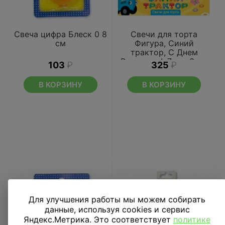
Свеча цифра Блеск 0 8
Свечи для торта
см
Фигура, Синий
трактор, С Днем
Рождения!, 7 см, 3 шт
103
₽
325
₽
В КОРЗИНУ
В КОРЗИНУ
Для улучшения работы мы можем собирать
данные, используя cookies и сервис
Яндекс.Метрика. Это соответствует
политике