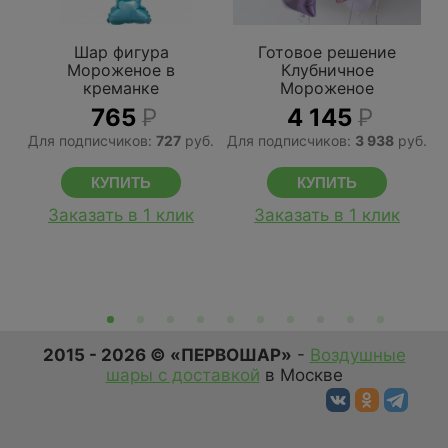
Шар фигура
Готовое решение
Мороженое в
Клубничное
креманке
Мороженое
765
Р
4 145
Р
Для подписчиков:
727
руб.
Для подписчиков:
3 938
руб.
Д
Заказать в 1 клик
Заказать в 1 клик
2015 - 2026 © «ПЕРВОШАР»
-
Воздушные
шары с доставкой
в Москве